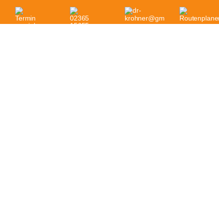
Verifiziertes Feedback von jameda.de





Frau Dr. Krohner hat mir sehr geholfen, sie
nimmt sich Zeit, hört zu und berät einen
ausführlich. Das Praxis Team ist gut geschult,
freundlich und hilfsbereit. Ihre Akupunktur hat
mir gut geholfen und meinen Alltag erleichter.
Ich kann Frau Dr. Krohner jedem nur
empfehlen.
Häufig gestellte Fragen zur