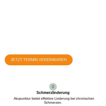
Akupunktur in Marl
Mit der Heilkraft der Akupunktur unterstützen wir Sie auf Ihrem
Weg zu einem schmerzfreien und ausgeglichenen Leben –
vereinbaren Sie jetzt Ihren Termin für eine individuelle Beratung
oder Behandlung.
JETZT TERMIN VEREINBAREN
Schmerzlinderung
Akupunktur bietet effektive Linderung bei chronischen
Schmerzen.