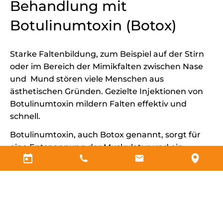
Behandlung mit
Botulinumtoxin (Botox)
Starke Faltenbildung, zum Beispiel auf der Stirn
oder im Bereich der Mimikfalten zwischen Nase
und Mund stören viele Menschen aus
ästhetischen Gründen. Gezielte Injektionen von
Botulinumtoxin mildern Falten effektiv und
schnell.
Botulinumtoxin, auch Botox genannt, sorgt für
eine Entspannung der Muskulatur und ein
glatteres, jüngeres und frischeres Aussehen. Der
Effekt hält mehrere Monate. Eine Behandlung
kann danach problemlos wiederholt
Wünschen Sie sich eine Behandlung
werden.
mit Botulinumtoxin? Wir beraten Sie gerne.